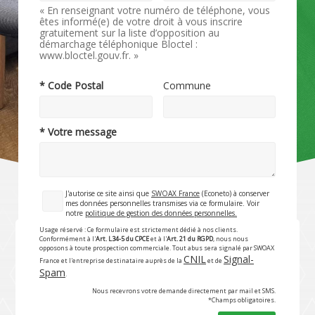
« En renseignant votre numéro de téléphone, vous
êtes informé(e) de votre droit à vous inscrire
gratuitement sur la liste d’opposition au
démarchage téléphonique Bloctel :
www.bloctel.gouv.fr. »
* Code Postal
Commune
* Votre message
J'autorise ce site ainsi que
SWOAX France
(Econeto) à conserver
mes données personnelles transmises via ce formulaire. Voir
notre
politique de gestion des données personnelles.
Usage réservé : Ce formulaire est strictement dédié à nos clients.
Conformément à l'
Art. L34-5 du CPCE
et à l'
Art. 21 du RGPD
, nous nous
opposons à toute prospection commerciale. Tout abus sera signalé par SWOAX
CNIL
Signal-
France et l'entreprise destinataire auprès de la
et de
Spam
.
Nous recevrons votre demande directement par mail et SMS.
*Champs obligatoires.