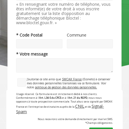
« En renseignant votre numéro de téléphone, vous
êtes informé(e) de votre droit à vous inscrire
gratuitement sur la liste d’opposition au
démarchage téléphonique Bloctel :
www.bloctel.gouv.fr. »
* Code Postal
Commune
* Votre message
J'autorise ce site ainsi que
SWOAX France
(Econeto) à conserver
mes données personnelles transmises via ce formulaire. Voir
notre
politique de gestion des données personnelles.
Usage réservé : Ce formulaire est strictement dédié à nos clients.
Conformément à l'
Art. L34-5 du CPCE
et à l'
Art. 21 du RGPD
, nous nous
opposons à toute prospection commerciale. Tout abus sera signalé par SWOAX
CNIL
Signal-
France et l'entreprise destinataire auprès de la
et de
Spam
.
Nous recevrons votre demande directement par mail et SMS.
*Champs obligatoires.