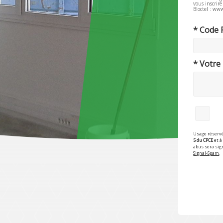
vous inscrir
Bloctel : www
* Code 
* Votre
Usage réservé
5 du CPCE
et à 
abus sera sig
Signal-Spam
.