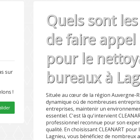
Quels sont le
de faire appe
pour le netto
bureaux à Lag
as sur
lons !
Située au cœur de la région Auvergne-Rh
dynamique où de nombreuses entrepris
alider
entreprises, maintenir un environnement
essentiel. C'est là qu'intervient CLEAN
professionnel reconnue pour son exper
qualité. En choisissant CLEANART pour 
Lagnieu, vous bénéficiez de nombreux a