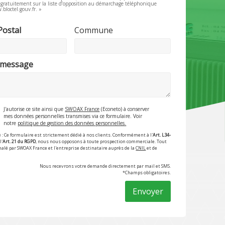
e gratuitement sur la liste d’opposition au démarchage téléphonique
.bloctel.gouv.fr. »
Postal
Commune
 message
J'autorise ce site ainsi que
SWOAX France
(Econeto) à conserver
mes données personnelles transmises via ce formulaire. Voir
notre
politique de gestion des données personnelles.
 : Ce formulaire est strictement dédié à nos clients. Conformément à l'
Art. L34-
l'
Art. 21 du RGPD
, nous nous opposons à toute prospection commerciale. Tout
nalé par SWOAX France et l'entreprise destinataire auprès de la
CNIL
et de
Nous recevrons votre demande directement par mail et SMS.
*Champs obligatoires.
Envoyer