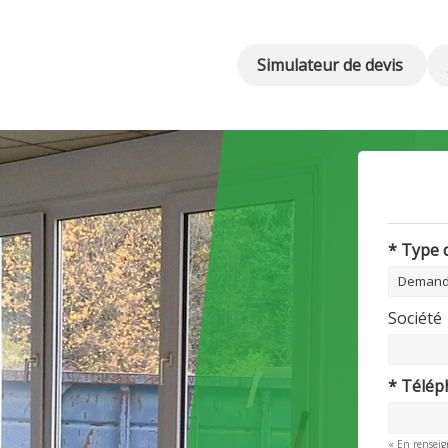
Simulateur de devis
* Type
Société
* Télé
« En renseig