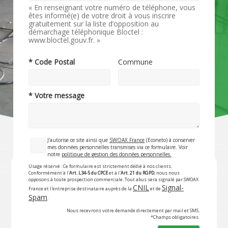
« En renseignant votre numéro de téléphone, vous
êtes informé(e) de votre droit à vous inscrire
gratuitement sur la liste d’opposition au
démarchage téléphonique Bloctel :
www.bloctel.gouv.fr. »
* Code Postal
Commune
* Votre message
J'autorise ce site ainsi que
SWOAX France
(Econeto) à conserver
mes données personnelles transmises via ce formulaire. Voir
notre
politique de gestion des données personnelles.
Usage réservé : Ce formulaire est strictement dédié à nos clients.
Conformément à l'
Art. L34-5 du CPCE
et à l'
Art. 21 du RGPD
, nous nous
opposons à toute prospection commerciale. Tout abus sera signalé par SWOAX
CNIL
Signal-
France et l'entreprise destinataire auprès de la
et de
Spam
.
Nous recevrons votre demande directement par mail et SMS.
*Champs obligatoires.