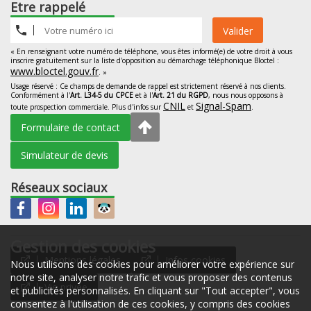
Etre rappelé
Valider
« En renseignant votre numéro de téléphone, vous êtes informé(e) de votre droit à vous
inscrire gratuitement sur la liste d'opposition au démarchage téléphonique Bloctel :
www.bloctel.gouv.fr
. »
Usage réservé : Ce champs de demande de rappel est strictement réservé à nos clients.
Conformément à l'
Art. L34-5 du CPCE
et à l'
Art. 21 du RGPD
, nous nous opposons à
CNIL
Signal-Spam
toute prospection commerciale. Plus d'infos sur
et
.
Formulaire de contact
Simulateur de devis
Réseaux sociaux
Gestion des cookies
Mentions légales
Infos cookies
Nous utilisons des cookies pour améliorer votre expérience sur
notre site, analyser notre trafic et vous proposer des contenus
Vie privée
et publicités personnalisés. En cliquant sur "Tout accepter", vous
consentez à l'utilisation de ces cookies, y compris des cookies