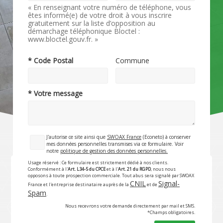
« En renseignant votre numéro de téléphone, vous
êtes informé(e) de votre droit à vous inscrire
gratuitement sur la liste d’opposition au
démarchage téléphonique Bloctel :
www.bloctel.gouv.fr. »
* Code Postal
Commune
* Votre message
J'autorise ce site ainsi que
SWOAX France
(Econeto) à conserver
mes données personnelles transmises via ce formulaire. Voir
notre
politique de gestion des données personnelles.
Usage réservé : Ce formulaire est strictement dédié à nos clients.
Conformément à l'
Art. L34-5 du CPCE
et à l'
Art. 21 du RGPD
, nous nous
opposons à toute prospection commerciale. Tout abus sera signalé par SWOAX
CNIL
Signal-
France et l'entreprise destinataire auprès de la
et de
Spam
.
Nous recevrons votre demande directement par mail et SMS.
*Champs obligatoires.