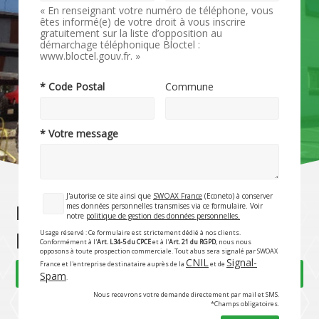
« En renseignant votre numéro de téléphone, vous
êtes informé(e) de votre droit à vous inscrire
gratuitement sur la liste d’opposition au
démarchage téléphonique Bloctel :
www.bloctel.gouv.fr. »
* Code Postal
Commune
* Votre message
J'autorise ce site ainsi que
SWOAX France
(Econeto) à conserver
mes données personnelles transmises via ce formulaire. Voir
Nettoyage de monuments et
notre
politique de gestion des données personnelles.
pierres tombales
Usage réservé : Ce formulaire est strictement dédié à nos clients.
Conformément à l'
Art. L34-5 du CPCE
et à l'
Art. 21 du RGPD
, nous nous
opposons à toute prospection commerciale. Tout abus sera signalé par SWOAX
CNIL
Signal-
France et l'entreprise destinataire auprès de la
et de
Rubrique précédente
Rubrique suivante
Spam
.
Nous recevrons votre demande directement par mail et SMS.
*Champs obligatoires.