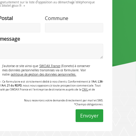
e gratuitement sur la liste d’opposition au démarchage téléphonique
.bloctel.gouv.fr. »
Postal
Commune
 message
J'autorise ce site ainsi que
SWOAX France
(Econeto) à conserver
mes données personnelles transmises via ce formulaire. Voir
notre
politique de gestion des données personnelles.
 : Ce formulaire est strictement dédié à nos clients. Conformément à l'
Art. L34-
l'
Art. 21 du RGPD
, nous nous opposons à toute prospection commerciale. Tout
nalé par SWOAX France et l'entreprise destinataire auprès de la
CNIL
et de
Nous recevrons votre demande directement par mail et SMS.
*Champs obligatoires.
Envoyer