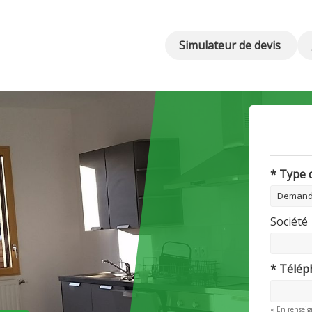
Simulateur de devis
* Type
Société
* Télé
« En renseig