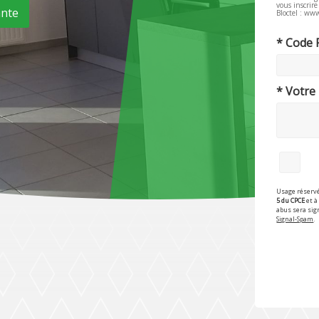
vous inscrir
ante
Bloctel : www
* Code 
* Votre
Usage réservé
5 du CPCE
et à 
abus sera sig
Signal-Spam
.